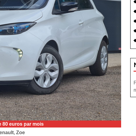
P
n
de 80 euros par mois
enault, Zoe