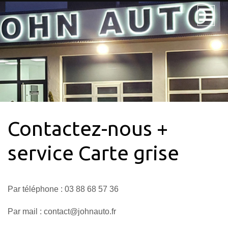
JOHN AUTO
NOS VÉHICULES
NOS UTILITAIRES
Contactez-nous +
VÉHICULE 9PL.
LOCATION
service Carte grise
CONTACTEZ-
NOUS + SERVICE
CARTE GRISE
Par téléphone : 03 88 68 57 36
QUI SOMMES-
Par mail : contact@johnauto.fr
NOUS?