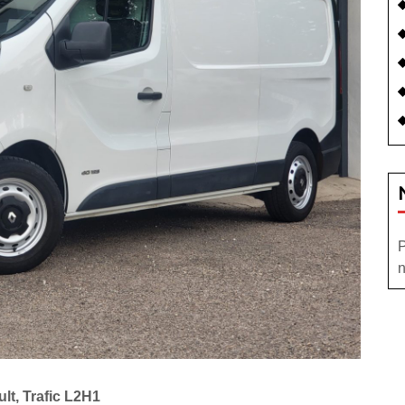
P
n
lt, Trafic L2H1