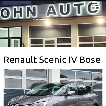
JOHN AUTO
NOS VÉHICULES
NOS UTILITAIRES
Renault Scenic IV Bose
VÉHICULE 9PL.
LOCATION
CONTACTEZ-
NOUS + SERVICE
CARTE GRISE
QUI SOMMES-
NOUS?