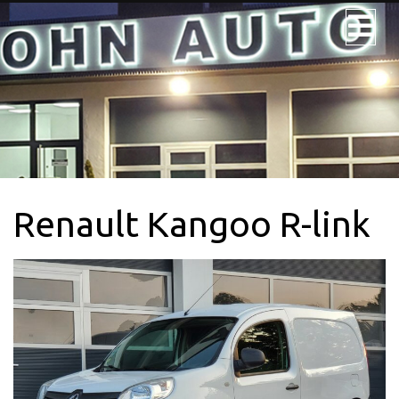
JOHN AUTO
NOS VÉHICULES
NOS UTILITAIRES
Renault Kangoo R-link
VÉHICULE 9PL.
LOCATION
CONTACTEZ-
NOUS + SERVICE
CARTE GRISE
QUI SOMMES-
NOUS?