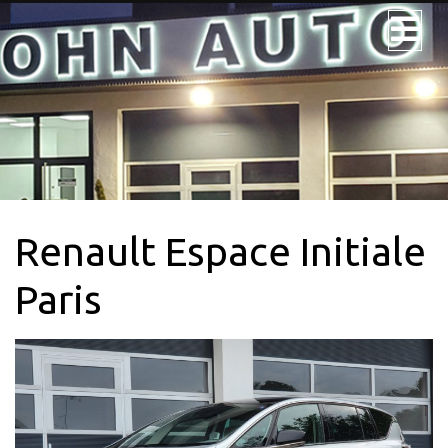
JOHN AUTO
NOS VÉHICULES
NOS UTILITAIRES
Renault Espace Initiale
VÉHICULE 9PL.
LOCATION
Paris
CONTACTEZ-
NOUS + SERVICE
CARTE GRISE
QUI SOMMES-
NOUS?