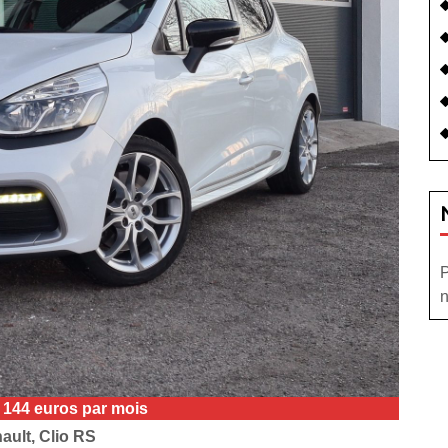
P
n
e 144 euros par mois
ault, Clio RS