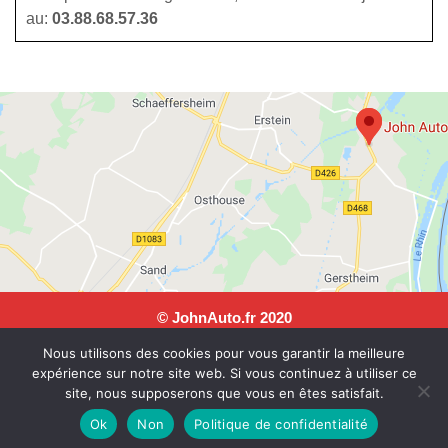
au:
03.88.68.57.36
© JohnAuto.fr 2020
JohnAuto, 25 rue Andre Malraux, 67150 Erstein. Tel: 03 88
Nous utilisons des cookies pour vous garantir la meilleure
68 57 36
expérience sur notre site web. Si vous continuez à utiliser ce
Horaires du lundi au vendredi : 8h/12h-14h/18h et samedi :
site, nous supposerons que vous en êtes satisfait.
9h/12h
Ok
Non
Politique de confidentialité
SIREN : 507645448