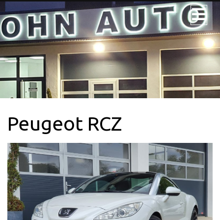
JOHN AUTO
NOS VÉHICULES
NOS UTILITAIRES
Peugeot RCZ
VÉHICULE 9PL.
LOCATION
CONTACTEZ-
NOUS + SERVICE
CARTE GRISE
QUI SOMMES-
NOUS?