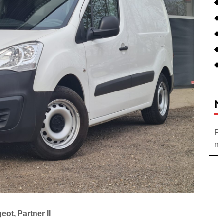
P
n
eot, Partner II