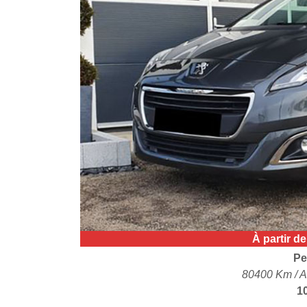
À partir d
Pe
80400 Km / A
1