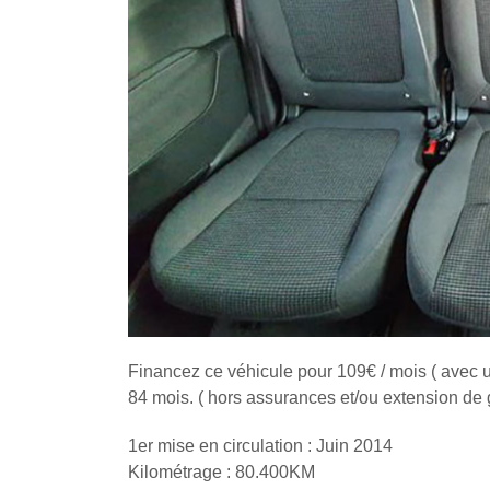
Financez ce véhicule pour 109€ / mois ( avec 
84 mois. ( hors assurances et/ou extension de g
1er mise en circulation : Juin 2014
Kilométrage : 80.400KM