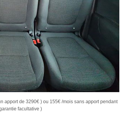
un apport de 3290€ ) ou 155€ /mois sans apport pendant
arantie facultative )