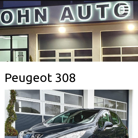
JOHN AUTO
NOS VÉHICULES
NOS UTILITAIRES
Peugeot 308
VÉHICULE 9PL.
LOCATION
CONTACTEZ-
NOUS + SERVICE
CARTE GRISE
QUI SOMMES-
NOUS?