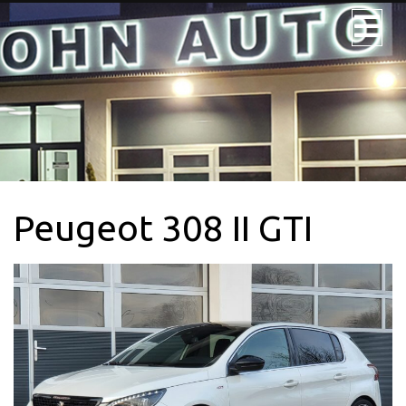
JOHN AUTO
NOS VÉHICULES
NOS UTILITAIRES
Peugeot 308 II GTI
VÉHICULE 9PL.
LOCATION
CONTACTEZ-
NOUS + SERVICE
CARTE GRISE
QUI SOMMES-
NOUS?