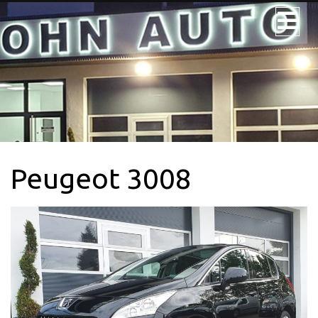
JOHN AUTO
NOS VÉHICULES
NOS UTILITAIRES
Peugeot 3008
VÉHICULE 9PL.
LOCATION
CONTACTEZ-
NOUS + SERVICE
CARTE GRISE
QUI SOMMES-
NOUS?