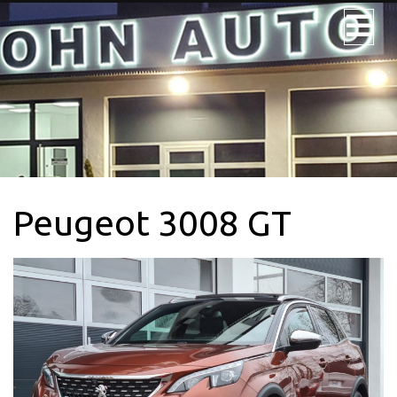
JOHN AUTO
NOS VÉHICULES
NOS UTILITAIRES
Peugeot 3008 GT
VÉHICULE 9PL.
LOCATION
CONTACTEZ-
NOUS + SERVICE
CARTE GRISE
QUI SOMMES-
NOUS?