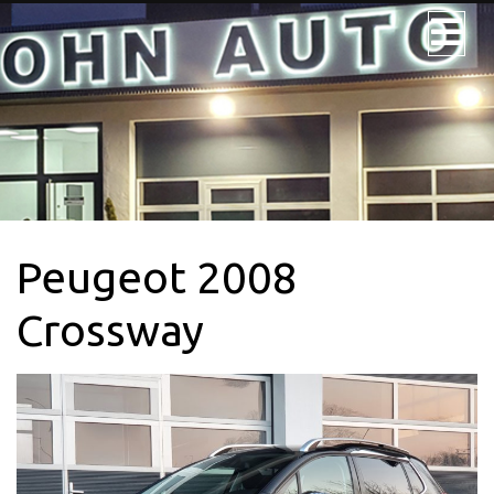
JOHN AUTO
NOS VÉHICULES
NOS UTILITAIRES
Peugeot 2008
VÉHICULE 9PL.
LOCATION
Crossway
CONTACTEZ-
NOUS + SERVICE
CARTE GRISE
QUI SOMMES-
NOUS?