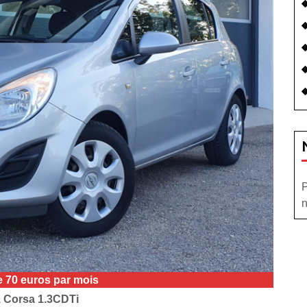
P
n
de 70 euros par mois
 Corsa 1.3CDTi