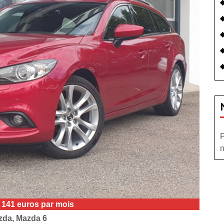
P
n
e 141 euros par mois
da, Mazda 6