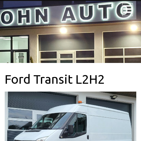
JOHN AUTO
NOS VÉHICULES
NOS UTILITAIRES
Ford Transit L2H2
VÉHICULE 9PL.
LOCATION
CONTACTEZ-
NOUS + SERVICE
CARTE GRISE
QUI SOMMES-
NOUS?