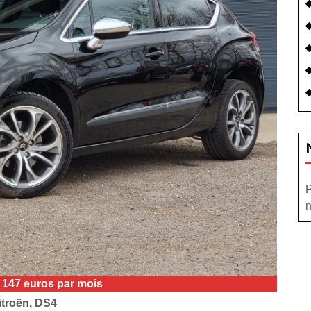
P
n
e 147 euros par mois
itroën, DS4