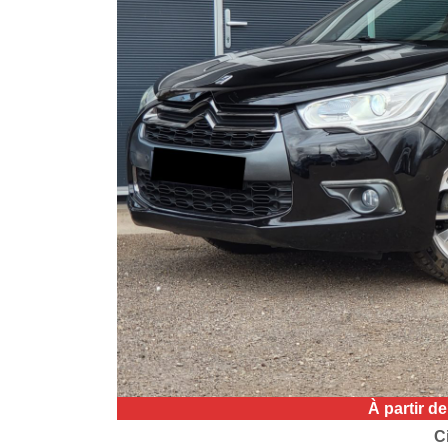
À partir d
C