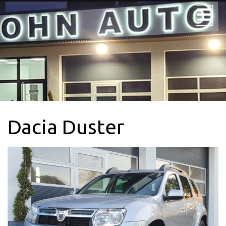
JOHN AUTO
NOS VÉHICULES
NOS UTILITAIRES
Dacia Duster
VÉHICULE 9PL.
LOCATION
CONTACTEZ-
NOUS + SERVICE
CARTE GRISE
QUI SOMMES-
NOUS?