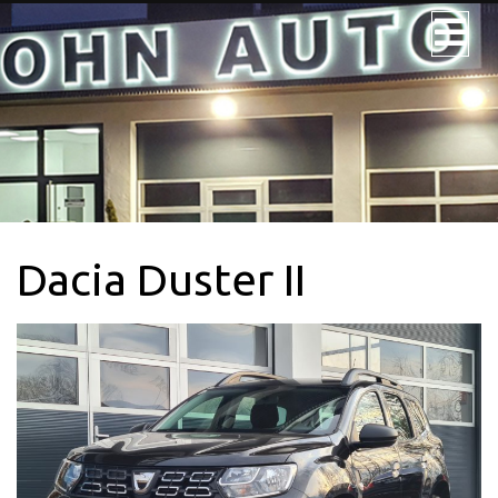
JOHN AUTO
NOS VÉHICULES
NOS UTILITAIRES
Dacia Duster II
VÉHICULE 9PL.
LOCATION
CONTACTEZ-
NOUS + SERVICE
CARTE GRISE
QUI SOMMES-
NOUS?