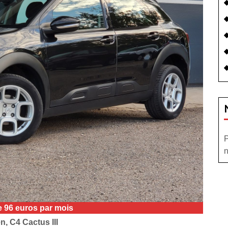
P
n
de 96 euros par mois
n, C4 Cactus III