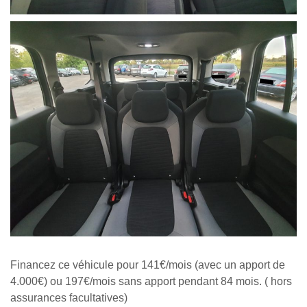
Financez ce véhicule pour 141€/mois (avec un apport de
4.000€) ou 197€/mois sans apport pendant 84 mois. ( hors
assurances facultatives)