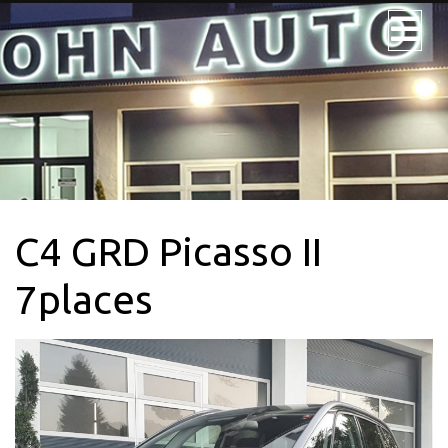
JOHN AUTO
NOS VÉHICULES
NOS UTILITAIRES
C4 GRD Picasso II
VÉHICULE 9PL.
LOCATION
7places
CONTACTEZ-
NOUS + SERVICE
CARTE GRISE
QUI SOMMES-
NOUS?