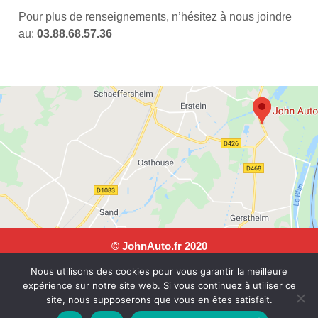
Pour plus de renseignements, n’hésitez à nous joindre
au:
03.88.68.57.36
© JohnAuto.fr 2020
JohnAuto, 25 rue Andre Malraux, 67150 Erstein. Tel: 03 88
Nous utilisons des cookies pour vous garantir la meilleure
68 57 36
expérience sur notre site web. Si vous continuez à utiliser ce
Horaires du lundi au vendredi : 8h/12h-14h/18h et samedi :
site, nous supposerons que vous en êtes satisfait.
9h/12h