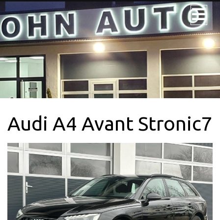
JOHN AUTO
NOS VÉHICULES
NOS UTILITAIRES
Audi A4 Avant Stronic7
VÉHICULE 9PL.
LOCATION
CONTACTEZ-
NOUS + SERVICE
CARTE GRISE
QUI SOMMES-
NOUS?