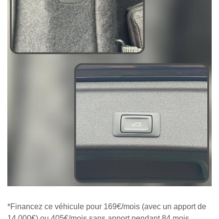
*Financez ce véhicule pour 169€/mois (avec un apport de
14 000€) ou 405€/mois sans apport pendant 84 mois.