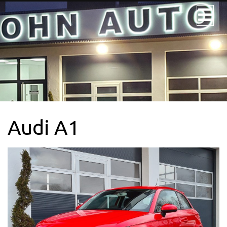
JOHN AUTO
NOS VÉHICULES
NOS UTILITAIRES
Audi A1
VÉHICULE 9PL.
LOCATION
CONTACTEZ-
NOUS + SERVICE
CARTE GRISE
QUI SOMMES-
NOUS?