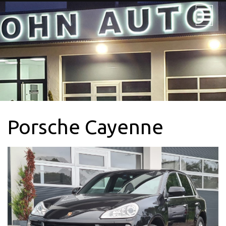
JOHN AUTO
NOS VÉHICULES
NOS UTILITAIRES
Porsche Cayenne
VÉHICULE 9PL.
LOCATION
CONTACTEZ-
NOUS + SERVICE
CARTE GRISE
QUI SOMMES-
NOUS?