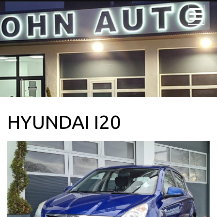
JOHN AUTO
NOS VÉHICULES
NOS UTILITAIRES
HYUNDAI I20
VÉHICULE 9PL.
LOCATION
CONTACTEZ-
NOUS + SERVICE
CARTE GRISE
QUI SOMMES-
NOUS?